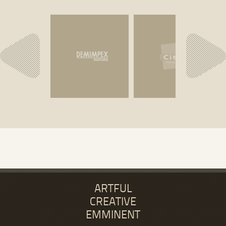
ECLINICA
PHYSIP
MUSÉE ROYAL D
BEAUX ARTS
Since March 2009, eClinica
AseegaOnline can provide
Dans le cadre d'exposi
supports the Life Science
you with several sleep
de schmalzigaug, e
industry in R&D and Clinical
analysis results including
l'orientalisme, nous a
IT projects through
spectral analysis, sleep
eu le plaisir de travail
solutions and services
parameters, sleep
pour ces deux projet
portfolio.
microstructure analysis.
Musé Royal des Beaux
ARTFUL
CREATIVE
EMMINENT