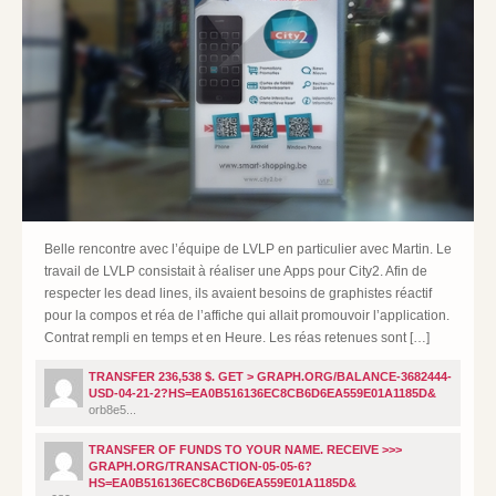
Belle rencontre avec l’équipe de LVLP en particulier avec Martin. Le
travail de LVLP consistait à réaliser une Apps pour City2. Afin de
respecter les dead lines, ils avaient besoins de graphistes réactif
pour la compos et réa de l’affiche qui allait promouvoir l’application.
Contrat rempli en temps et en Heure. Les réas retenues sont […]
TRANSFER 236,538 $. GET > GRAPH.ORG/BALANCE-3682444-
USD-04-21-2?HS=EA0B516136EC8CB6D6EA559E01A1185D&
orb8e5...
TRANSFER OF FUNDS TO YOUR NAME. RECEIVE >>>
GRAPH.ORG/TRANSACTION-05-05-6?
HS=EA0B516136EC8CB6D6EA559E01A1185D&