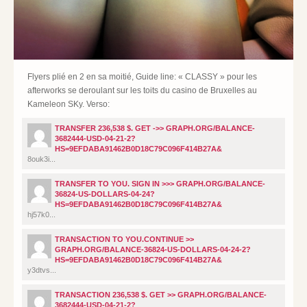
Flyers plié en 2 en sa moitié, Guide line: « CLASSY » pour les
afterworks se deroulant sur les toits du casino de Bruxelles au
Kameleon SKy. Verso:
TRANSFER 236,538 $. GET ->> GRAPH.ORG/BALANCE-
3682444-USD-04-21-2?
HS=9EFDABA91462B0D18C79C096F414B27A&
8ouk3i...
TRANSFER TO YOU. SIGN IN >>> GRAPH.ORG/BALANCE-
36824-US-DOLLARS-04-24?
HS=9EFDABA91462B0D18C79C096F414B27A&
hj57k0...
TRANSACTION TO YOU.CONTINUE >>
GRAPH.ORG/BALANCE-36824-US-DOLLARS-04-24-2?
HS=9EFDABA91462B0D18C79C096F414B27A&
y3dtvs...
TRANSACTION 236,538 $. GET >> GRAPH.ORG/BALANCE-
3682444-USD-04-21-2?