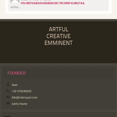
HS=9EFDABA91462B0D18C79C096F414B27A&
vlx5oc...
ARTFUL
CREATIVE
EMMINENT
FOUNDER
Sam
+32 476246933
info@cherrypxl.com
samy houny