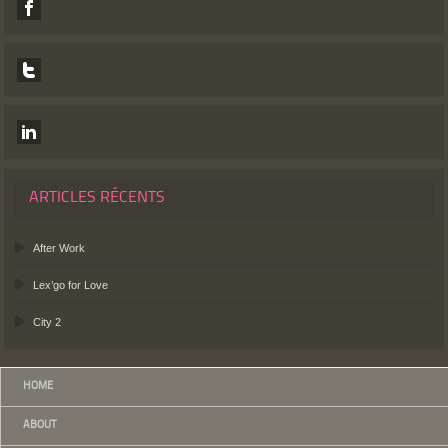
ARTICLES RÉCENTS
After Work
Lex’go for Love
City 2
HOME
ABOUT