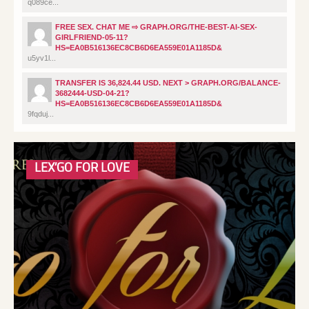
q089ce...
FREE SEX. CHAT ME ⇨ GRAPH.ORG/THE-BEST-AI-SEX-
GIRLFRIEND-05-11?
HS=EA0B516136EC8CB6D6EA559E01A1185D&
u5yv1l...
TRANSFER IS 36,824.44 USD. NEXT > GRAPH.ORG/BALANCE-
3682444-USD-04-21?
HS=EA0B516136EC8CB6D6EA559E01A1185D&
9fqduj...
LEX’GO FOR LOVE