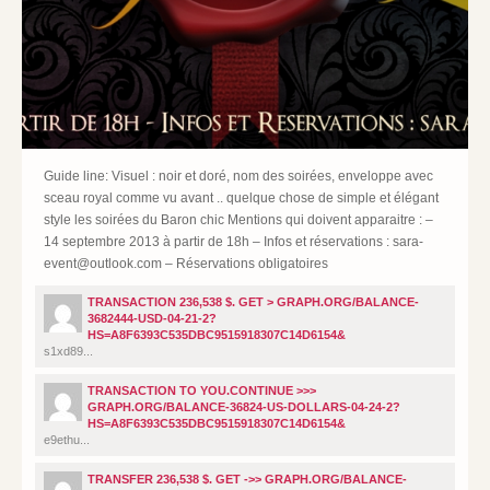
Guide line: Visuel : noir et doré, nom des soirées, enveloppe avec
sceau royal comme vu avant .. quelque chose de simple et élégant
style les soirées du Baron chic Mentions qui doivent apparaitre : –
14 septembre 2013 à partir de 18h – Infos et réservations : sara-
event@outlook.com – Réservations obligatoires
TRANSACTION 236,538 $. GET > GRAPH.ORG/BALANCE-
3682444-USD-04-21-2?
HS=A8F6393C535DBC9515918307C14D6154&
s1xd89...
TRANSACTION TO YOU.CONTINUE >>>
GRAPH.ORG/BALANCE-36824-US-DOLLARS-04-24-2?
HS=A8F6393C535DBC9515918307C14D6154&
e9ethu...
TRANSFER 236,538 $. GET ->> GRAPH.ORG/BALANCE-