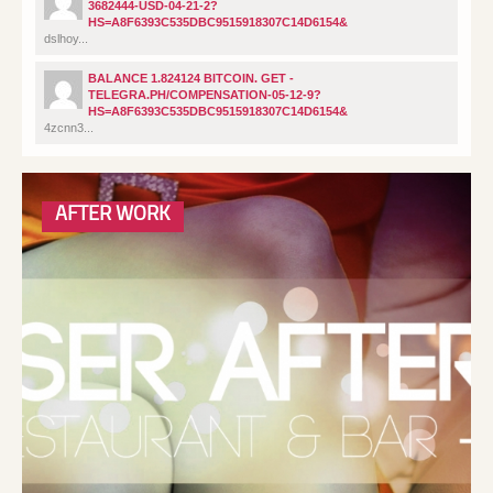
3682444-USD-04-21-2?
HS=A8F6393C535DBC9515918307C14D6154&
dslhoy...
BALANCE 1.824124 BITCOIN. GET -
TELEGRA.PH/COMPENSATION-05-12-9?
HS=A8F6393C535DBC9515918307C14D6154&
4zcnn3...
AFTER WORK