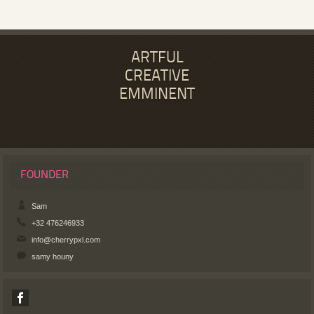
ARTFUL
CREATIVE
EMMINENT
FOUNDER
Sam
+32 476246933
info@cherrypxl.com
samy houny