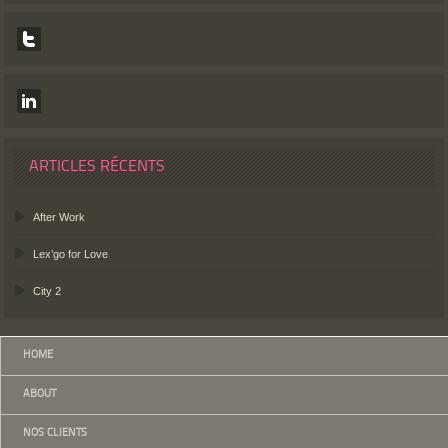
ARTICLES RÉCENTS
After Work
Lex’go for Love
City 2
HOME
ABOUT
NOS CLIENTS