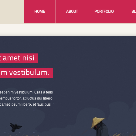
HOME
ABOUT
PORTFOLIO
B
t amet nisi
nim vestibulum.
reet enim vestibulum. Cras a felis
mpus tortor, at luctus dui libero
 amet ipsum libero, et faucibus