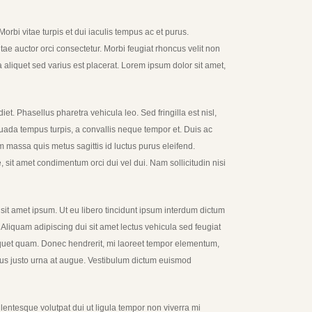
rbi vitae turpis et dui iaculis tempus ac et purus.
tae auctor orci consectetur. Morbi feugiat rhoncus velit non
aliquet sed varius est placerat. Lorem ipsum dolor sit amet,
et. Phasellus pharetra vehicula leo. Sed fringilla est nisl,
esuada tempus turpis, a convallis neque tempor et. Duis ac
m massa quis metus sagittis id luctus purus eleifend.
 sit amet condimentum orci dui vel dui. Nam sollicitudin nisi
 sit amet ipsum. Ut eu libero tincidunt ipsum interdum dictum
. Aliquam adipiscing dui sit amet lectus vehicula sed feugiat
aliquet quam. Donec hendrerit, mi laoreet tempor elementum,
rsus justo urna at augue. Vestibulum dictum euismod
ellentesque volutpat dui ut ligula tempor non viverra mi