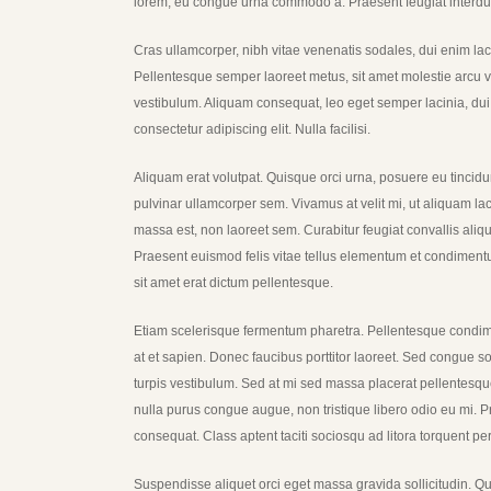
lorem, eu congue urna commodo a. Praesent feugiat interdu
Cras ullamcorper, nibh vitae venenatis sodales, dui enim lac
Pellentesque semper laoreet metus, sit amet molestie arcu vol
vestibulum. Aliquam consequat, leo eget semper lacinia, dui
consectetur adipiscing elit. Nulla facilisi.
Aliquam erat volutpat. Quisque orci urna, posuere eu tincidunt
pulvinar ullamcorper sem. Vivamus at velit mi, ut aliquam lac
massa est, non laoreet sem. Curabitur feugiat convallis aliq
Praesent euismod felis vitae tellus elementum et condimentum
sit amet erat dictum pellentesque.
Etiam scelerisque fermentum pharetra. Pellentesque condiment
at et sapien. Donec faucibus porttitor laoreet. Sed congue so
turpis vestibulum. Sed at mi sed massa placerat pellentesque
nulla purus congue augue, non tristique libero odio eu mi. 
consequat. Class aptent taciti sociosqu ad litora torquent p
Suspendisse aliquet orci eget massa gravida sollicitudin. Quis