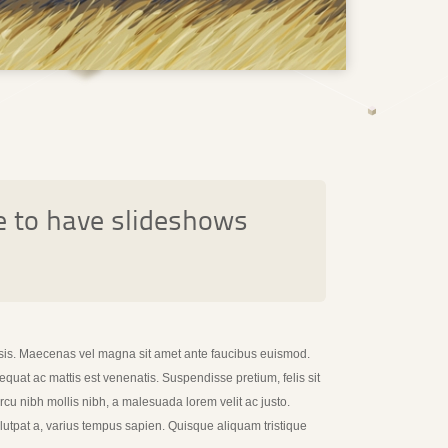
e to have slideshows
cilisis. Maecenas vel magna sit amet ante faucibus euismod.
uat ac mattis est venenatis. Suspendisse pretium, felis sit
rcu nibh mollis nibh, a malesuada lorem velit ac justo.
volutpat a, varius tempus sapien. Quisque aliquam tristique