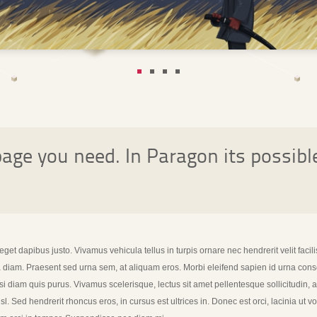
age you need. In Paragon its possibl
eget dapibus justo. Vivamus vehicula tellus in turpis ornare nec hendrerit velit fa
iam. Praesent sed urna sem, at aliquam eros. Morbi eleifend sapien id urna conseq
si diam quis purus. Vivamus scelerisque, lectus sit amet pellentesque sollicitudin, a
l. Sed hendrerit rhoncus eros, in cursus est ultrices in. Donec est orci, lacinia ut 