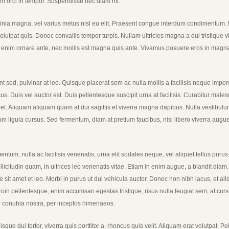
m orci in tempor. Suspendisse nec diam mi.
inia magna, vel varius metus nisl eu elit. Praesent congue interdum condimentum. Mo
utpat quis. Donec convallis tempor turpis. Nullam ultricies magna a dui tristique vi
 enim ornare ante, nec mollis est magna quis ante. Vivamus posuere eros in magna 
 sed, pulvinar at leo. Quisque placerat sem ac nulla mollis a facilisis neque imperdi
us. Duis vel auctor est. Duis pellentesque suscipit urna at facilisis. Curabitur mal
uet. Aliquam aliquam quam at dui sagittis et viverra magna dapibus. Nulla vestibulu
 ligula cursus. Sed fermentum, diam at pretium faucibus, nisi libero viverra augue,
um, nulla ac facilisis venenatis, urna elit sodales neque, vel aliquet tellus purus
llicitudin quam, in ultrices leo venenatis vitae. Etiam in enim augue, a blandit diam
 sit amet et leo. Morbi in purus ut dui vehicula auctor. Donec non nibh lacus, et 
Proin pellentesque, enim accumsan egestas tristique, risus nulla feugiat sem, at cu
er conubia nostra, per inceptos himenaeos.
que dui tortor, viverra quis porttitor a, rhoncus quis velit. Aliquam erat volutpat. P