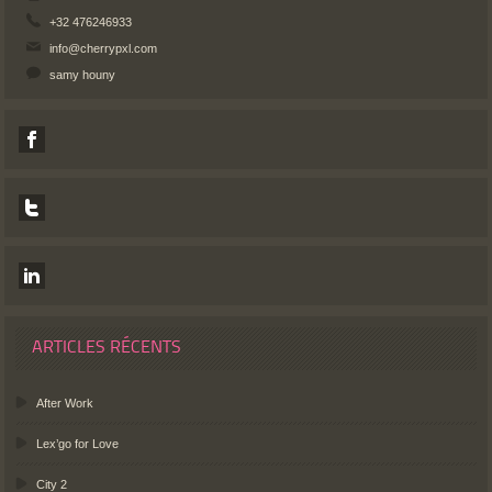
+32 476246933
info@cherrypxl.com
samy houny
ARTICLES RÉCENTS
After Work
Lex’go for Love
City 2